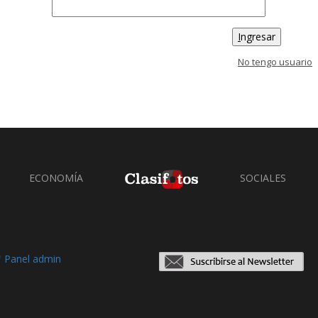
I
ngresar
No tengo usuario
ECONOMÍA
SOCIALES
/
Panel admin