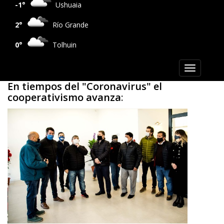
-1°
Ushuaia
2°
Río Grande
0°
Tolhuin
Toggle
navigation
En tiempos del "Coronavirus" el
cooperativismo avanza
: